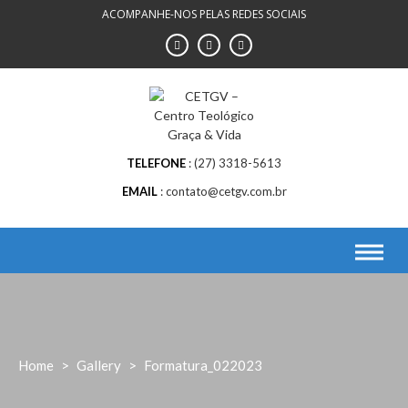
Skip
ACOMPANHE-NOS PELAS REDES SOCIAIS
to
content
TELEFONE
(27) 3318-5613
EMAIL
contato@cetgv.com.br
Home
>
Gallery
>
Formatura_022023