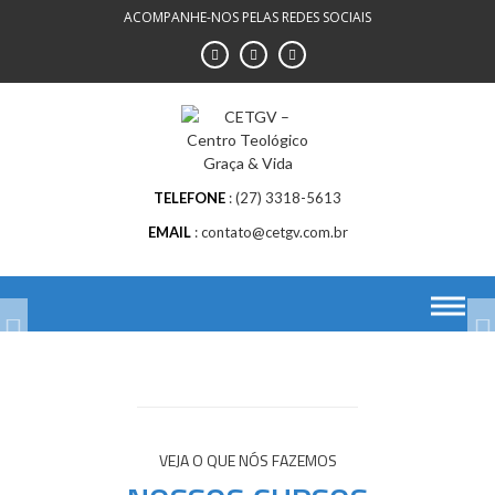
Skip
ACOMPANHE-NOS PELAS REDES SOCIAIS
to
content
TELEFONE
(27) 3318-5613
EMAIL
contato@cetgv.com.br
CURSO DE FORMAÇÃO EM
CURSO DE FORMAÇÃO EM
VENHA SE CAPACITAR
FORMATURA CETGV – 2026
FORMATURA CETGV – 2026
PSICANÁLISE CLÍNICA
MISSIOLOGIA
CONOSCO
VEJA O QUE NÓS FAZEMOS