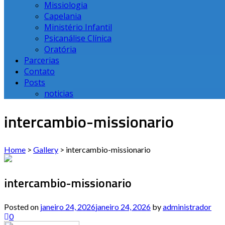
Missiologia
Capelania
Ministério Infantil
Psicanálise Clínica
Oratória
Parcerias
Contato
Posts
noticias
intercambio-missionario
Home
>
Gallery
>
intercambio-missionario
intercambio-missionario
Posted on
janeiro 24, 2026
janeiro 24, 2026
by
administrador
0