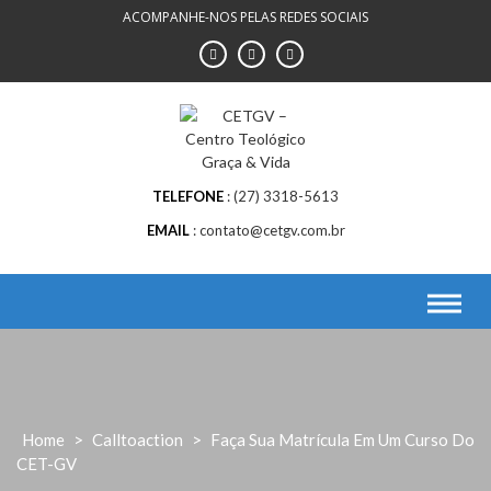
Skip
ACOMPANHE-NOS PELAS REDES SOCIAIS
to
content
TELEFONE
(27) 3318-5613
EMAIL
contato@cetgv.com.br
Home
>
Calltoaction
>
Faça Sua Matrícula Em Um Curso Do
CET-GV