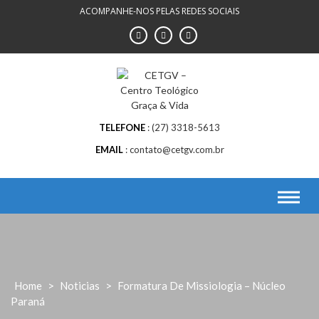
Skip
ACOMPANHE-NOS PELAS REDES SOCIAIS
to
content
TELEFONE
(27) 3318-5613
EMAIL
contato@cetgv.com.br
Home
>
Noticias
>
Formatura De Missiologia – Núcleo
Paraná