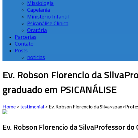
Missiologia
Capelania
Ministério Infantil
Psicanálise Clínica
Oratória
Parcerias
Contato
Posts
noticias
Ev. Robson Florencio da Silva
Pro
graduado em PSICANÁLISE
Home
>
testimonial
>
Ev. Robson Florencio da Silva<span>Pro
Ev. Robson Florencio da Silva
Professor do