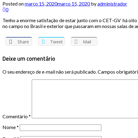
Posted on
março 15, 2020
março 15, 2020
by
administrador
0
Tenho a enorme satisfação de estar junto com o CET-GV há oito a
no campo no Brasil e exterior que passaram em nossas salas de au
Share
Tweet
Mail
Deixe um comentário
O seu endereço de e-mail não será publicado.
Campos obrigatór
Comentário
*
Nome
*